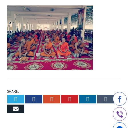
SHARE.
Twitter
Facebook
Google+
Pinterest
LinkedIn
Tumb
Email