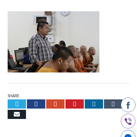
SHARE.
Twitter
Facebook
Google+
Pinterest
LinkedIn
Tumb
Email