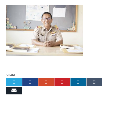
SHARE.
Twitter
Facebook
Google+
Pinterest
LinkedIn
Tumb
Email