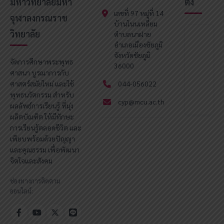
มหาวิทยาลัยมหา
ตั้ง
เลขที่ 97 หมู่ที่ 14
จุฬาลงกรณราช
บ้านโนนเหลี่ยม
วิทยาลัย
ตำบลนาฝาย
อำเภอเมืองชัยภูมิ
จังหวัดชัยภูมิ
จัดการศึกษาพระพุทธ
36000
ศาสนา บูรณาการกับ
ศาสตร์สมัยใหม่ และใช้
044-056022
พุทธนวัตกรรม สำหรับ
cyp@mcu.ac.th
ผลลัพธ์การเรียนรู้ ที่มุ่ง
ผลิตบัณฑิต ให้มีทักษะ
การเรียนรู้ตลอดชีวิต และ
เพียบพร้อมด้วยปัญญา
และคุณธรรม เพื่อพัฒนา
จิตใจและสังคม
ช่องทางการติดตาม
ออนไลน์: