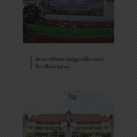
โครงการวิปัสสนากัมมัฏฐานนิสิต ประจำ
ปีการศึกษา ๒๕๖๑