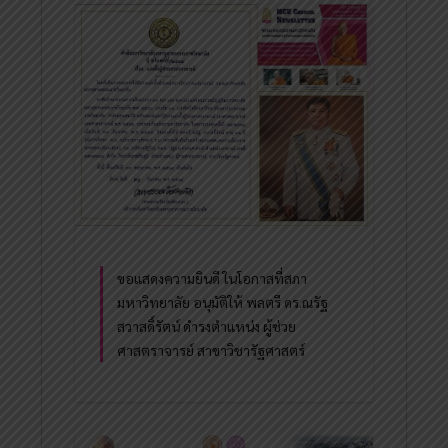
ขอแสดงความยินดี ในโอกาสที่สภา
มหาวิทยาลัย อนุมัติให้ พลตรี ดร.ณรัฐ
สวาสดิ์รัตน์ ดำรงตำแหน่ง ผู้ช่วย
ศาสตราจารย์ สาขาวิชารัฐศาสตร์