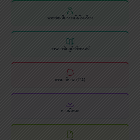
พระสอนศีลธรรมในโรงเรียน
วารสารชัยภูมิปริทรรศน์
ธรรมาภิบาล (ITA)
ดาวน์โหลด