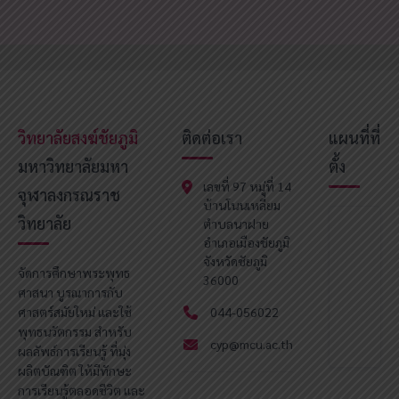
วิทยาลัยสงฆ์ชัยภูมิ
ติดต่อเรา
แผนที่ที่
มหาวิทยาลัยมหา
ตั้ง
เลขที่ 97 หมู่ที่ 14
จุฬาลงกรณราช
บ้านโนนเหลี่ยม
วิทยาลัย
ตำบลนาฝาย
อำเภอเมืองชัยภูมิ
จังหวัดชัยภูมิ
จัดการศึกษาพระพุทธ
36000
ศาสนา บูรณาการกับ
ศาสตร์สมัยใหม่ และใช้
044-056022
พุทธนวัตกรรม สำหรับ
cyp@mcu.ac.th
ผลลัพธ์การเรียนรู้ ที่มุ่ง
ผลิตบัณฑิต ให้มีทักษะ
การเรียนรู้ตลอดชีวิต และ