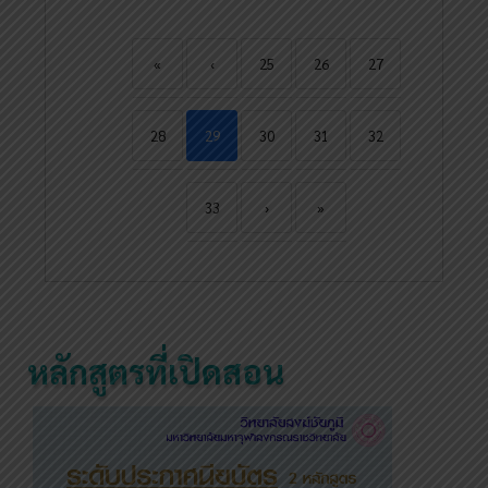
«
‹
25
26
27
28
29
30
31
32
33
›
»
หลักสูตรที่เปิดสอน