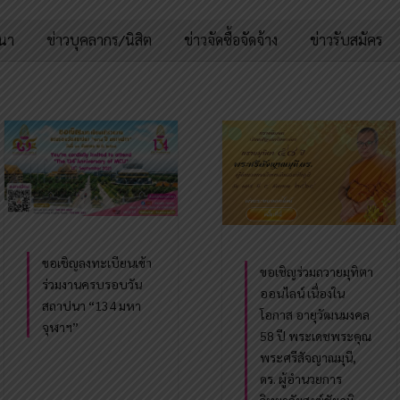
มนา
ข่าวบุคลากร/นิสิต
ข่าวจัดซื้อจัดจ้าง
ข่าวรับสมัคร
ขอเชิญลงทะเบียนเข้า
ขอเชิญร่วมถวายมุทิตา
ร่วมงานครบรอบวัน
ออนไลน์ เนื่องใน
สถาปนา “134 มหา
โอกาส อายุวัฒนมงคล
จุฬาฯ”
58 ปี พระเดชพระคุณ
พระศรีสัจญาณมุนี,
ดร. ผู้อำนวยการ