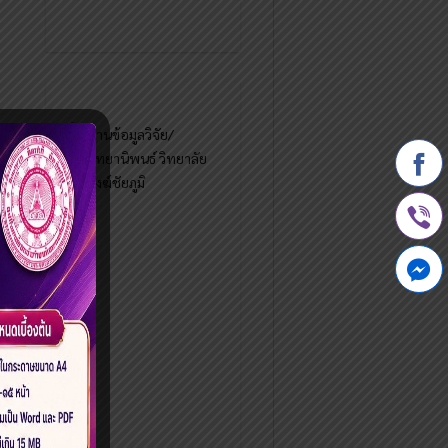
ฐานข้อมูลวิจัย/
วิทยานิพนธ์ วิทยาลัย
สงฆ์ชัยภูมิ