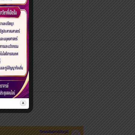
7
›
»