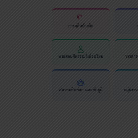
การผลิตบัณฑิต
พระสอนศีลธรรมในโรงเรียน
วารสารช
สมาคมศิษย์เก่า มจร.ชัยภูมิ
กลุ่มงา