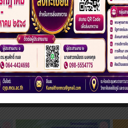
วัคซีน ASTRAZENECE
จำนวน 30 โดส
สำหรับบุคลากรและ
นิสิต (รอบที่ 1)
19
20
21
22
23
24
25
26
2