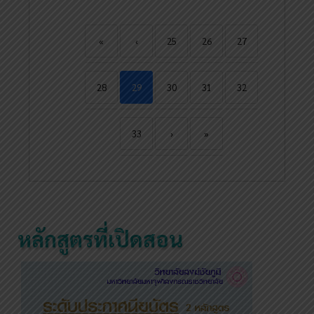
«
‹
25
26
27
28
29
30
31
32
33
›
»
หลักสูตรที่เปิดสอน