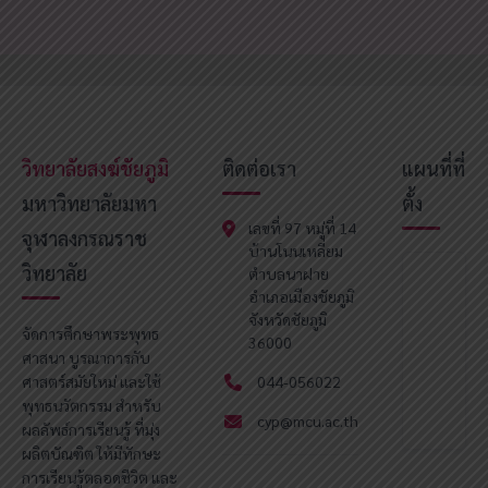
วิทยาลัยสงฆ์ชัยภูมิ
ติดต่อเรา
แผนที่ที่
มหาวิทยาลัยมหา
ตั้ง
เลขที่ 97 หมู่ที่ 14
จุฬาลงกรณราช
บ้านโนนเหลี่ยม
วิทยาลัย
ตำบลนาฝาย
อำเภอเมืองชัยภูมิ
จังหวัดชัยภูมิ
จัดการศึกษาพระพุทธ
36000
ศาสนา บูรณาการกับ
ศาสตร์สมัยใหม่ และใช้
044-056022
พุทธนวัตกรรม สำหรับ
cyp@mcu.ac.th
ผลลัพธ์การเรียนรู้ ที่มุ่ง
ผลิตบัณฑิต ให้มีทักษะ
การเรียนรู้ตลอดชีวิต และ