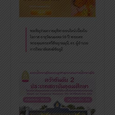
ขอเชิญร่วมถวายมุทิตาออนไลน์ เนื่องใน
โอกาส อายุวัฒนมงคล 58 ปี พระเดช
พระคุณพระศรีสัจญาณมุนี, ดร. ผู้อำนวย
การวิทยาลัยสงฆ์ชัยภูมิ