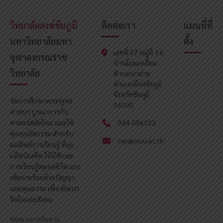
วิทยาลัยสงฆ์ชัยภูมิ
ติดต่อเรา
แผนที่ที่
มหาวิทยาลัยมหา
ตั้ง
เลขที่ 97 หมู่ที่ 14
จุฬาลงกรณราช
บ้านโนนเหลี่ยม
วิทยาลัย
ตำบลนาฝาย
อำเภอเมืองชัยภูมิ
จังหวัดชัยภูมิ
จัดการศึกษาพระพุทธ
36000
ศาสนา บูรณาการกับ
ศาสตร์สมัยใหม่ และใช้
044-056022
พุทธนวัตกรรม สำหรับ
cyp@mcu.ac.th
ผลลัพธ์การเรียนรู้ ที่มุ่ง
ผลิตบัณฑิต ให้มีทักษะ
การเรียนรู้ตลอดชีวิต และ
เพียบพร้อมด้วยปัญญา
และคุณธรรม เพื่อพัฒนา
จิตใจและสังคม
ช่องทางการติดตาม