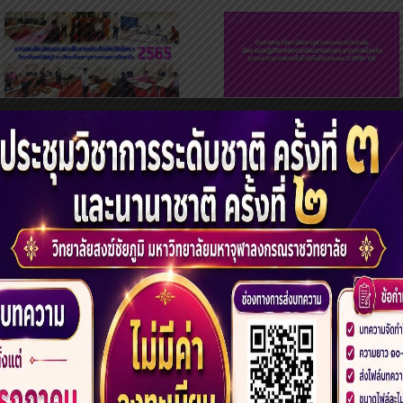
การสอบข้อเขียนและ
แนวปฏิบัติการจัดการ
สอบสัมภาษณ์เข้า
เรียนการสอน
ศึกษาต่อระดับ
ปริญญาโท รอบที่ 1
14
15
16
17
18
19
20
21
2