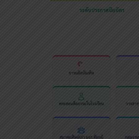
ระดับประกาศนียบัตร
การผลิตบัณฑิต
พระสอนศีลธรรมในโรงเรียน
วารสารช
สมาคมศิษย์เก่า มจร.ชัยภูมิ
กลุ่มงา