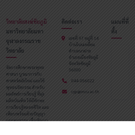
วิทยาลัยสงฆ์ชัยภูมิ
ติดต่อเรา
แผนที่ที่
มหาวิทยาลัยมหา
ตั้ง
เลขที่ 97 หมู่ที่ 14
จุฬาลงกรณราช
บ้านโนนเหลี่ยม
วิทยาลัย
ตำบลนาฝาย
อำเภอเมืองชัยภูมิ
จังหวัดชัยภูมิ
จัดการศึกษาพระพุทธ
36000
ศาสนา บูรณาการกับ
ศาสตร์สมัยใหม่ และใช้
044-056022
พุทธนวัตกรรม สำหรับ
cyp@mcu.ac.th
ผลลัพธ์การเรียนรู้ ที่มุ่ง
ผลิตบัณฑิต ให้มีทักษะ
การเรียนรู้ตลอดชีวิต และ
เพียบพร้อมด้วยปัญญา
และคุณธรรม เพื่อพัฒนา
จิตใจและสังคม