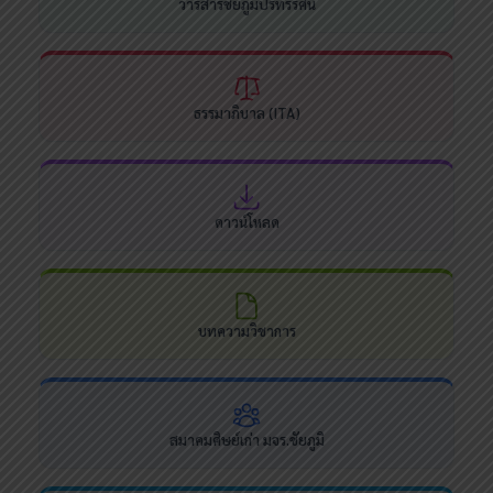
วารสารชัยภูมิปริทรรศน์
ธรรมาภิบาล (ITA)
ดาวน์โหลด
บทความวิชาการ
สมาคมศิษย์เก่า มจร.ชัยภูมิ