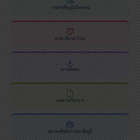
วารสารชัยภูมิปริทรรศน์
ธรรมาภิบาล (ITA)
ดาวน์โหลด
บทความวิชาการ
สมาคมศิษย์เก่า มจร.ชัยภูมิ