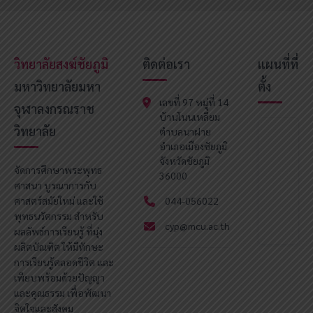
วิทยาลัยสงฆ์ชัยภูมิ
ติดต่อเรา
แผนที่ที่
มหาวิทยาลัยมหา
ตั้ง
เลขที่ 97 หมู่ที่ 14
จุฬาลงกรณราช
บ้านโนนเหลี่ยม
วิทยาลัย
ตำบลนาฝาย
อำเภอเมืองชัยภูมิ
จังหวัดชัยภูมิ
จัดการศึกษาพระพุทธ
36000
ศาสนา บูรณาการกับ
ศาสตร์สมัยใหม่ และใช้
044-056022
พุทธนวัตกรรม สำหรับ
cyp@mcu.ac.th
ผลลัพธ์การเรียนรู้ ที่มุ่ง
ผลิตบัณฑิต ให้มีทักษะ
การเรียนรู้ตลอดชีวิต และ
เพียบพร้อมด้วยปัญญา
และคุณธรรม เพื่อพัฒนา
จิตใจและสังคม