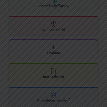
วารสารชัยภูมิปริทรรศน์
ธรรมาภิบาล (ITA)
ดาวน์โหลด
บทความวิชาการ
สมาคมศิษย์เก่า มจร.ชัยภูมิ