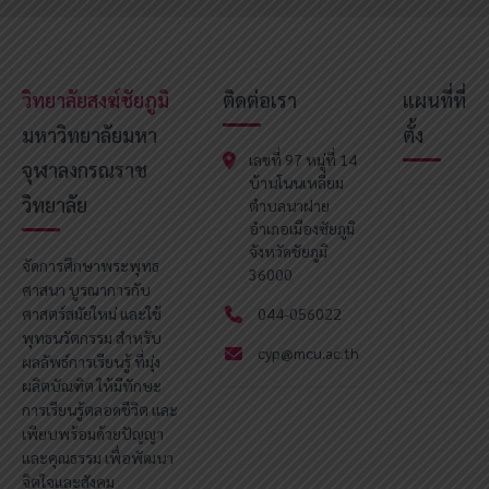
วิทยาลัยสงฆ์ชัยภูมิ
ติดต่อเรา
แผนที่ที่
มหาวิทยาลัยมหา
ตั้ง
เลขที่ 97 หมู่ที่ 14
จุฬาลงกรณราช
บ้านโนนเหลี่ยม
วิทยาลัย
ตำบลนาฝาย
อำเภอเมืองชัยภูมิ
จังหวัดชัยภูมิ
จัดการศึกษาพระพุทธ
36000
ศาสนา บูรณาการกับ
ศาสตร์สมัยใหม่ และใช้
044-056022
พุทธนวัตกรรม สำหรับ
cyp@mcu.ac.th
ผลลัพธ์การเรียนรู้ ที่มุ่ง
ผลิตบัณฑิต ให้มีทักษะ
การเรียนรู้ตลอดชีวิต และ
เพียบพร้อมด้วยปัญญา
และคุณธรรม เพื่อพัฒนา
จิตใจและสังคม