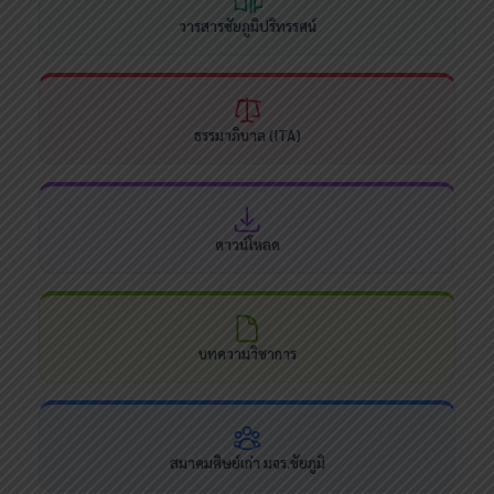
วารสารชัยภูมิปริทรรศน์
ธรรมาภิบาล (ITA)
ดาวน์โหลด
บทความวิชาการ
สมาคมศิษย์เก่า มจร.ชัยภูมิ