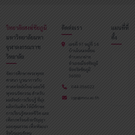
วิทยาลัยสงฆ์ชัยภูมิ
ติดต่อเรา
แผนที่ที่
มหาวิทยาลัยมหา
ตั้ง
เลขที่ 97 หมู่ที่ 14
จุฬาลงกรณราช
บ้านโนนเหลี่ยม
วิทยาลัย
ตำบลนาฝาย
อำเภอเมืองชัยภูมิ
จังหวัดชัยภูมิ
จัดการศึกษาพระพุทธ
36000
ศาสนา บูรณาการกับ
ศาสตร์สมัยใหม่ และใช้
044-056022
พุทธนวัตกรรม สำหรับ
cyp@mcu.ac.th
ผลลัพธ์การเรียนรู้ ที่มุ่ง
ผลิตบัณฑิต ให้มีทักษะ
การเรียนรู้ตลอดชีวิต และ
เพียบพร้อมด้วยปัญญา
และคุณธรรม เพื่อพัฒนา
จิตใจและสังคม