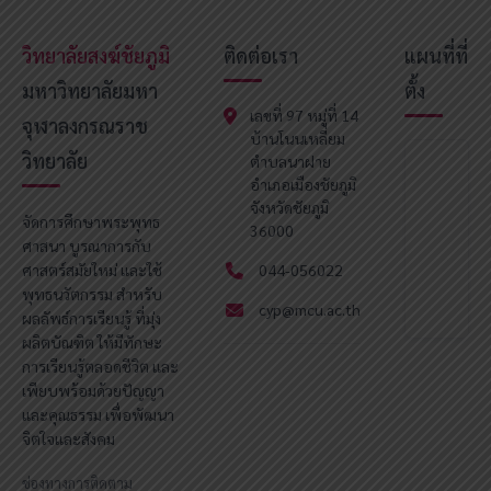
วิทยาลัยสงฆ์ชัยภูมิ
ติดต่อเรา
แผนที่ที่
มหาวิทยาลัยมหา
ตั้ง
เลขที่ 97 หมู่ที่ 14
จุฬาลงกรณราช
บ้านโนนเหลี่ยม
วิทยาลัย
ตำบลนาฝาย
อำเภอเมืองชัยภูมิ
จังหวัดชัยภูมิ
จัดการศึกษาพระพุทธ
36000
ศาสนา บูรณาการกับ
ศาสตร์สมัยใหม่ และใช้
044-056022
พุทธนวัตกรรม สำหรับ
cyp@mcu.ac.th
ผลลัพธ์การเรียนรู้ ที่มุ่ง
ผลิตบัณฑิต ให้มีทักษะ
การเรียนรู้ตลอดชีวิต และ
เพียบพร้อมด้วยปัญญา
และคุณธรรม เพื่อพัฒนา
จิตใจและสังคม
ช่องทางการติดตาม