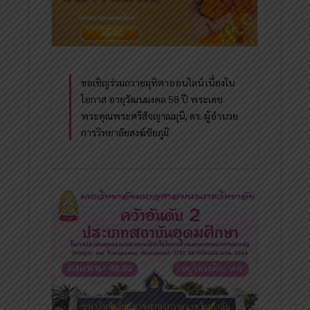
ขอเชิญร่วมถวายมุทิตาออนไลน์ เนื่องใน
โอกาส อายุวัฒนมงคล 58 ปี พระเดช
พระคุณพระศรีสัจญาณมุนี, ดร. ผู้อำนวย
การวิทยาลัยสงฆ์ชัยภูมิ