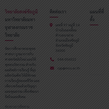
วิทยาลัยสงฆ์ชัยภูมิ
ติดต่อเรา
แผนที่ที่
มหาวิทยาลัยมหา
ตั้ง
เลขที่ 97 หมู่ที่ 14
จุฬาลงกรณราช
บ้านโนนเหลี่ยม
วิทยาลัย
ตำบลนาฝาย
อำเภอเมืองชัยภูมิ
จังหวัดชัยภูมิ
จัดการศึกษาพระพุทธ
36000
ศาสนา บูรณาการกับ
ศาสตร์สมัยใหม่ และใช้
044-056022
พุทธนวัตกรรม สำหรับ
cyp@mcu.ac.th
ผลลัพธ์การเรียนรู้ ที่มุ่ง
ผลิตบัณฑิต ให้มีทักษะ
การเรียนรู้ตลอดชีวิต และ
เพียบพร้อมด้วยปัญญา
และคุณธรรม เพื่อพัฒนา
จิตใจและสังคม
ช่องทางการติดตาม