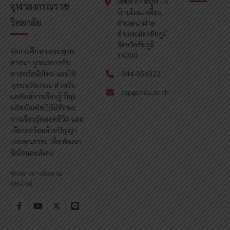
เลขที่ 97 หมู่ที่ 14
จุฬาลงกรณราช
บ้านโนนเหลี่ยม
วิทยาลัย
ตำบลนาฝาย
อำเภอเมืองชัยภูมิ
จังหวัดชัยภูมิ
จัดการศึกษาพระพุทธ
36000
ศาสนา บูรณาการกับ
ศาสตร์สมัยใหม่ และใช้
044-056022
พุทธนวัตกรรม สำหรับ
cyp@mcu.ac.th
ผลลัพธ์การเรียนรู้ ที่มุ่ง
ผลิตบัณฑิต ให้มีทักษะ
การเรียนรู้ตลอดชีวิต และ
เพียบพร้อมด้วยปัญญา
และคุณธรรม เพื่อพัฒนา
จิตใจและสังคม
ช่องทางการติดตาม
ออนไลน์: