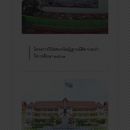
โครงการวิปัสสนากัมมัฏฐานนิสิต ประจำ
ปีการศึกษา ๒๕๖๑